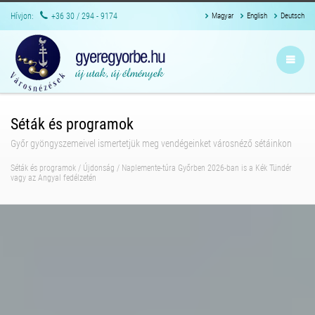
Hívjon:
+36 30 / 294 - 9174
Magyar
English
Deutsch
Séták és programok
Győr gyöngyszemeivel ismertetjük meg vendégeinket városnéző sétáinkon
Séták és programok
/
Újdonság
/
Naplemente-túra Győrben 2026-ban is a Kék Tündér
vagy az Angyal fedélzetén