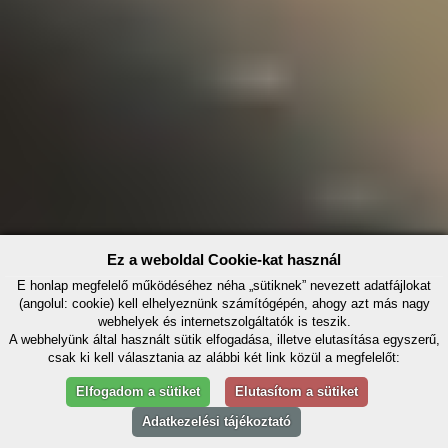
Ez a weboldal Cookie-kat használ
E honlap megfelelő működéséhez néha „sütiknek” nevezett adatfájlokat
(angolul: cookie) kell elhelyeznünk számítógépén, ahogy azt más nagy
webhelyek és internetszolgáltatók is teszik.
A webhelyünk által használt sütik elfogadása, illetve elutasítása egyszerű,
csak ki kell választania az alábbi két link közül a megfelelőt:
Elfogadom a sütiket
Elutasítom a sütiket
Adatkezelési tájékoztató