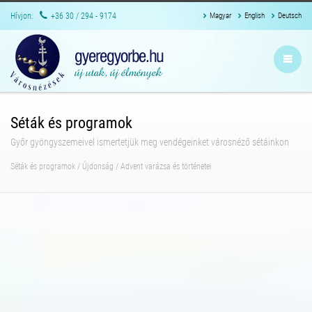
Hívjon:
+36 30 / 294 - 9174
Magyar
English
Deutsch
Séták és programok
Győr gyöngyszemeivel ismertetjük meg vendégeinket városnéző sétáinkon
Séták és programok
/
Újdonság
/
Advent varázsa és történetei