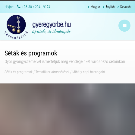
Hívjon:
+36 30 / 294 - 9174
Magyar
English
Deutsch
Séták és programok
Győr gyöngyszemeivel ismertetjük meg vendégeinket városnéző sétáinkon
Séták és programok
/
Tematikus városnézések
/
Mihály-napi barangoló