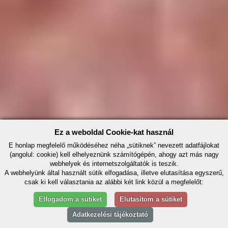
Ez a weboldal Cookie-kat használ
E honlap megfelelő működéséhez néha „sütiknek” nevezett adatfájlokat
(angolul: cookie) kell elhelyeznünk számítógépén, ahogy azt más nagy
webhelyek és internetszolgáltatók is teszik.
A webhelyünk által használt sütik elfogadása, illetve elutasítása egyszerű,
csak ki kell választania az alábbi két link közül a megfelelőt:
Elfogadom a sütiket
Elutasítom a sütiket
Adatkezelési tájékoztató