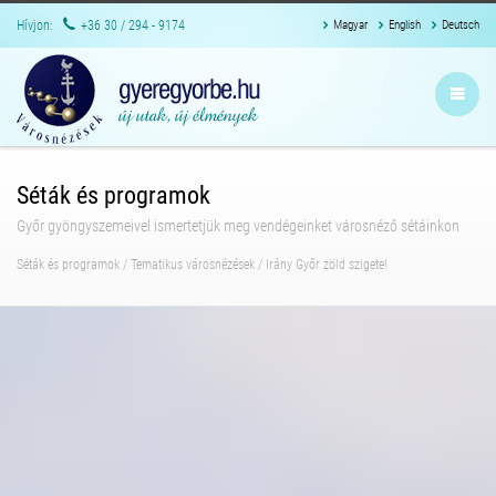
Hívjon:
+36 30 / 294 - 9174
Magyar
English
Deutsch
Séták és programok
Győr gyöngyszemeivel ismertetjük meg vendégeinket városnéző sétáinkon
Séták és programok
/
Tematikus városnézések
/
Irány Győr zöld szigete!