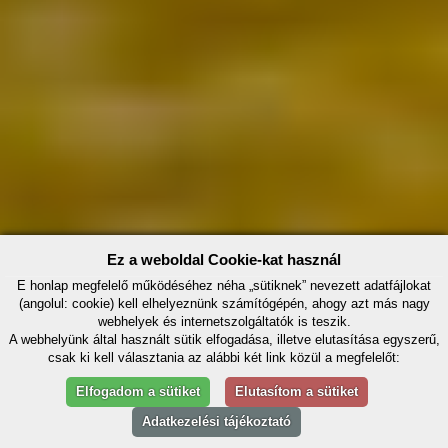
Ez a weboldal Cookie-kat használ
E honlap megfelelő működéséhez néha „sütiknek” nevezett adatfájlokat
(angolul: cookie) kell elhelyeznünk számítógépén, ahogy azt más nagy
webhelyek és internetszolgáltatók is teszik.
A webhelyünk által használt sütik elfogadása, illetve elutasítása egyszerű,
csak ki kell választania az alábbi két link közül a megfelelőt:
Elfogadom a sütiket
Elutasítom a sütiket
Adatkezelési tájékoztató