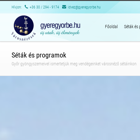
Hívjon:
+36 30 / 294 - 9174
idvez@gyeregyorbe.hu
Főoldal
Séták és
Séták és programok
Győr gyöngyszemeivel ismertetjük meg vendégeinket városnéző sétáinkon