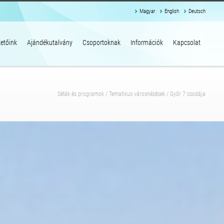
Magyar
English
Deutsch
etőink
Ajándékutalvány
Csoportoknak
Információk
Kapcsolat
Séták és programok
/
Tematikus városnézések
/
Győr 7 csodája