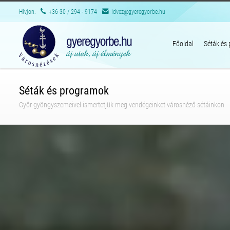
Hívjon:
+36 30 / 294 - 9174
idvez@gyeregyorbe.hu
Főoldal
Séták és
Séták és programok
Győr gyöngyszemeivel ismertetjük meg vendégeinket városnéző sétáinkon