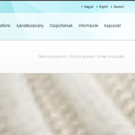
Magyar
English
Deutsch
etőink
Ajándékutalvány
Csoportoknak
Információk
Kapcsolat
Séták és programok
/
Privát programok
/
Ünnepi Angyalséta