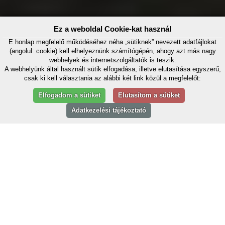
Ez a weboldal Cookie-kat használ
E honlap megfelelő működéséhez néha „sütiknek” nevezett adatfájlokat
(angolul: cookie) kell elhelyeznünk számítógépén, ahogy azt más nagy
webhelyek és internetszolgáltatók is teszik.
A webhelyünk által használt sütik elfogadása, illetve elutasítása egyszerű,
csak ki kell választania az alábbi két link közül a megfelelőt:
Elfogadom a sütiket
Elutasítom a sütiket
Adatkezelési tájékoztató
Győr régen és ma - klasszikus városnézés másképp
Győr Magyarország műemlékekben harmadik leggazdagabb
városa, a kultúra, egészség, innováció városa.
Dinamikusan fejlődő város, ahol néhány év múlva elsőként gyullad
fel Magyarországon az olimpiai láng.