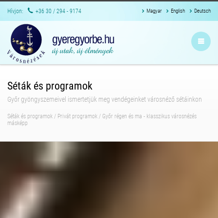
Hívjon:
+36 30 / 294 - 9174
Magyar
English
Deutsch
Séták és programok
Győr gyöngyszemeivel ismertetjük meg vendégeinket városnéző sétáinkon
Séták és programok
/
Privát programok
/
Győr régen és ma - klasszikus városnézés
másképp