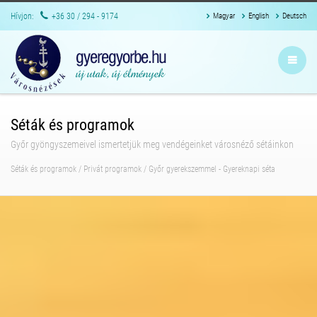
Hívjon:
+36 30 / 294 - 9174
Magyar
English
Deutsch
Séták és programok
Győr gyöngyszemeivel ismertetjük meg vendégeinket városnéző sétáinkon
Séták és programok
/
Privát programok
/
Győr gyerekszemmel - Gyereknapi séta