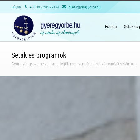
Hívjon:
+36 30 / 294 - 9174
idvez@gyeregyorbe.hu
Főoldal
Séták és
Séták és programok
Győr gyöngyszemeivel ismertetjük meg vendégeinket városnéző sétáinkon