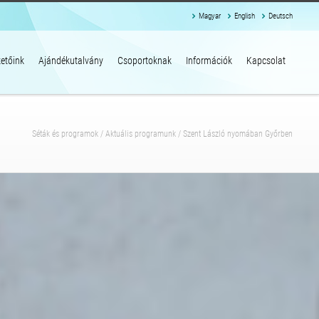
Magyar
English
Deutsch
etőink
Ajándékutalvány
Csoportoknak
Információk
Kapcsolat
Séták és programok
/
Aktuális programunk
/
Szent László nyomában Győrben