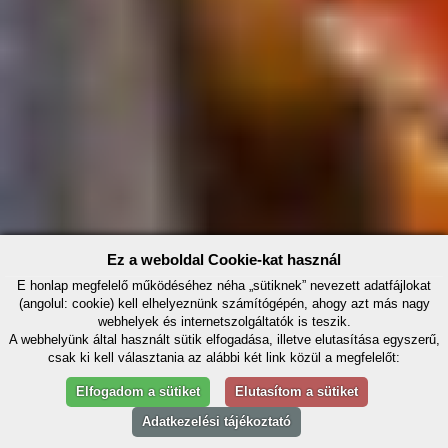
Ez a weboldal Cookie-kat használ
E honlap megfelelő működéséhez néha „sütiknek” nevezett adatfájlokat
(angolul: cookie) kell elhelyeznünk számítógépén, ahogy azt más nagy
webhelyek és internetszolgáltatók is teszik.
A webhelyünk által használt sütik elfogadása, illetve elutasítása egyszerű,
csak ki kell választania az alábbi két link közül a megfelelőt:
Elfogadom a sütiket
Elutasítom a sütiket
Adatkezelési tájékoztató