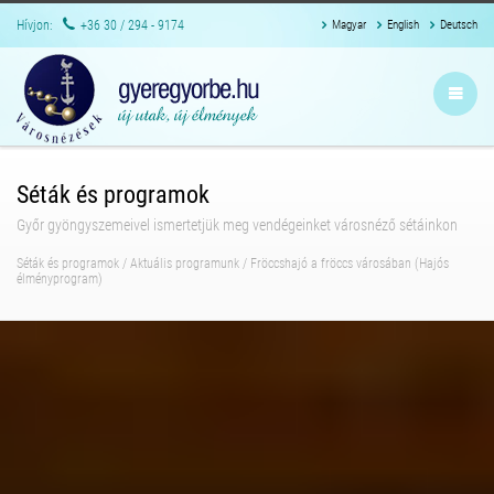
Hívjon:
+36 30 / 294 - 9174
Magyar
English
Deutsch
Séták és programok
Győr gyöngyszemeivel ismertetjük meg vendégeinket városnéző sétáinkon
Séták és programok
/
Aktuális programunk
/
Fröccshajó a fröccs városában (Hajós
élményprogram)