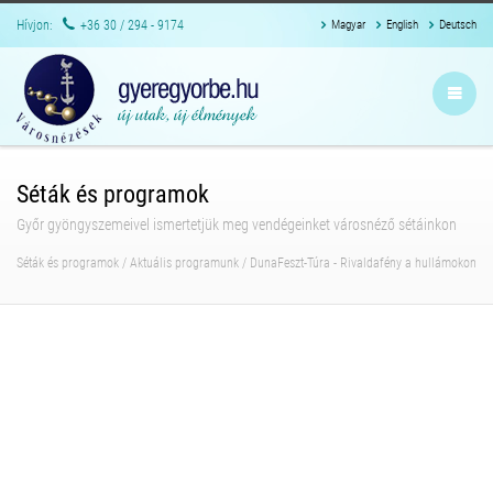
Hívjon:
+36 30 / 294 - 9174
Magyar
English
Deutsch
Séták és programok
Győr gyöngyszemeivel ismertetjük meg vendégeinket városnéző sétáinkon
Séták és programok
/
Aktuális programunk
/
DunaFeszt-Túra - Rivaldafény a hullámokon