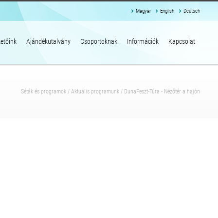
Magyar
English
Deutsch
etőink
Ajándékutalvány
Csoportoknak
Információk
Kapcsolat
Séták és programok
/
Aktuális programunk
/
DunaFeszt-Túra - Nézőtér a hajón