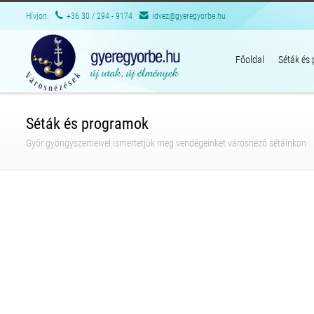
Hívjon:
+36 30 / 294 - 9174
idvez@gyeregyorbe.hu
Főoldal
Séták és
Séták és programok
Győr gyöngyszemeivel ismertetjük meg vendégeinket városnéző sétáinkon