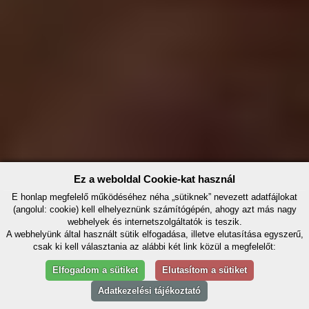
Ez a weboldal Cookie-kat használ
E honlap megfelelő működéséhez néha „sütiknek” nevezett adatfájlokat
(angolul: cookie) kell elhelyeznünk számítógépén, ahogy azt más nagy
webhelyek és internetszolgáltatók is teszik.
A webhelyünk által használt sütik elfogadása, illetve elutasítása egyszerű,
csak ki kell választania az alábbi két link közül a megfelelőt:
Elfogadom a sütiket
Elutasítom a sütiket
Adatkezelési tájékoztató