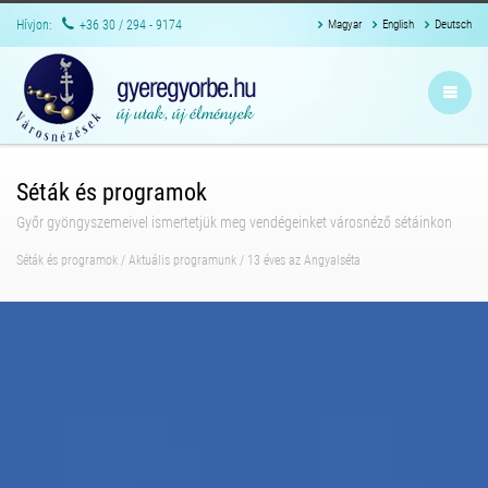
Hívjon:
+36 30 / 294 - 9174
Magyar
English
Deutsch
Séták és programok
Győr gyöngyszemeivel ismertetjük meg vendégeinket városnéző sétáinkon
Séták és programok
/
Aktuális programunk
/
13 éves az Angyalséta