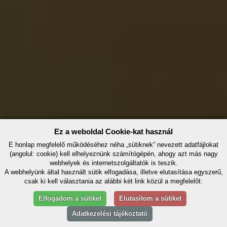
Ez a weboldal Cookie-kat használ
E honlap megfelelő működéséhez néha „sütiknek” nevezett adatfájlokat
(angolul: cookie) kell elhelyeznünk számítógépén, ahogy azt más nagy
webhelyek és internetszolgáltatók is teszik.
A webhelyünk által használt sütik elfogadása, illetve elutasítása egyszerű,
csak ki kell választania az alábbi két link közül a megfelelőt:
Elfogadom a sütiket
Elutasítom a sütiket
Adatkezelési tájékoztató