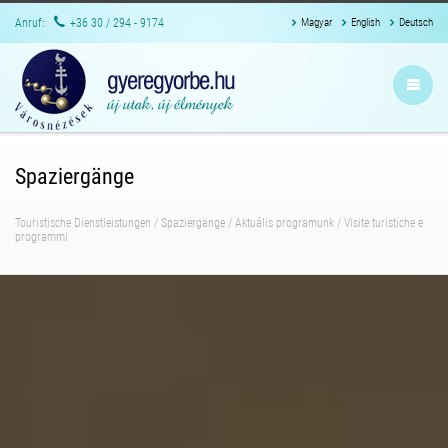
Anruf:
+36 30 / 294 - 9174
Magyar
English
Deutsch
Spaziergänge
Touristische Dienstleistungen
/
Spaziergänge
/
Aktuális programunk
/
Visite turistiche e
programmi