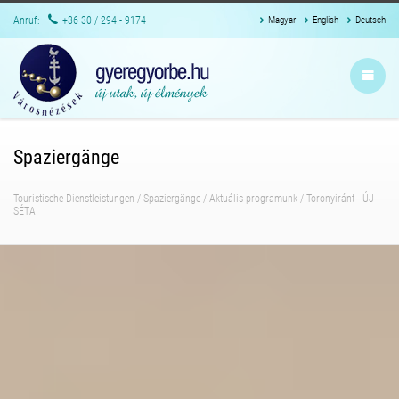
Anruf:
+36 30 / 294 - 9174
Magyar
English
Deutsch
Spaziergänge
Touristische Dienstleistungen
/
Spaziergänge
/
Aktuális programunk
/
Toronyiránt - ÚJ
SÉTA