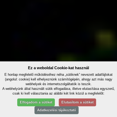
Ez a weboldal Cookie-kat használ
E honlap megfelelő működéséhez néha „sütiknek” nevezett adatfájlokat
(angolul: cookie) kell elhelyeznünk számítógépén, ahogy azt más nagy
webhelyek és internetszolgáltatók is teszik.
A webhelyünk által használt sütik elfogadása, illetve elutasítása egyszerű,
csak ki kell választania az alábbi két link közül a megfelelőt:
Elfogadom a sütiket
Elutasítom a sütiket
Adatkezelési tájékoztató