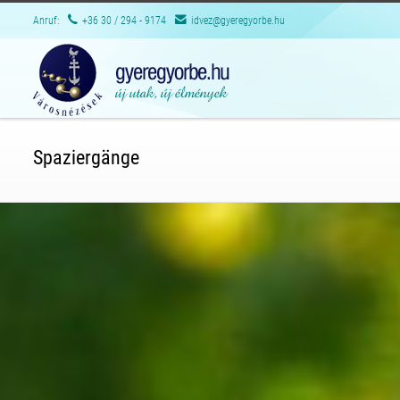
Anruf:
+36 30 / 294 - 9174
idvez@gyeregyorbe.hu
Spaziergänge