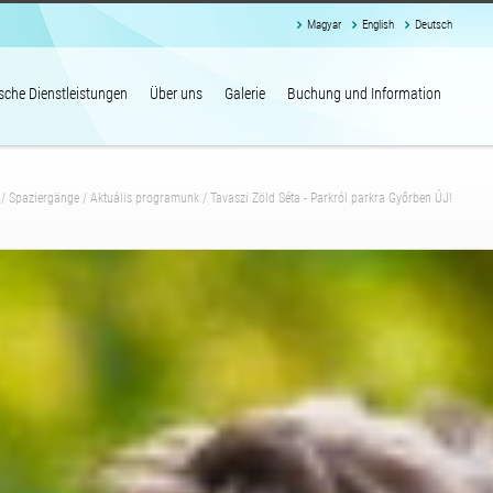
Magyar
English
Deutsch
ische Dienstleistungen
Über uns
Galerie
Buchung und Information
/
Spaziergänge
/
Aktuális programunk
/
Tavaszi Zöld Séta - Parkról parkra Győrben ÚJ!