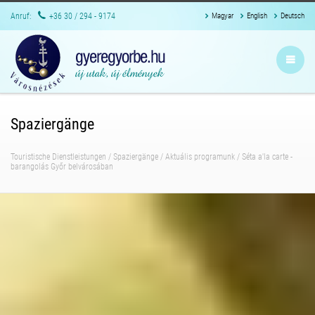
Anruf:
+36 30 / 294 - 9174
Magyar
English
Deutsch
Spaziergänge
Touristische Dienstleistungen
/
Spaziergänge
/
Aktuális programunk
/
Séta a'la carte -
barangolás Győr belvárosában