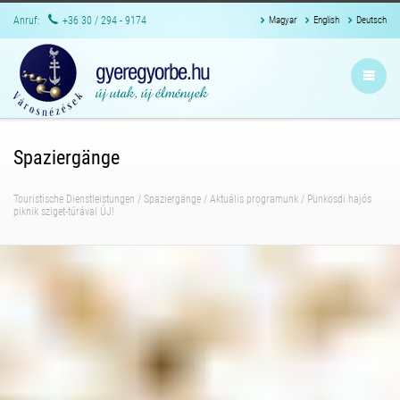
Anruf:
+36 30 / 294 - 9174
Magyar
English
Deutsch
Spaziergänge
Touristische Dienstleistungen
/
Spaziergänge
/
Aktuális programunk
/
Pünkösdi hajós
piknik sziget-túrával ÚJ!