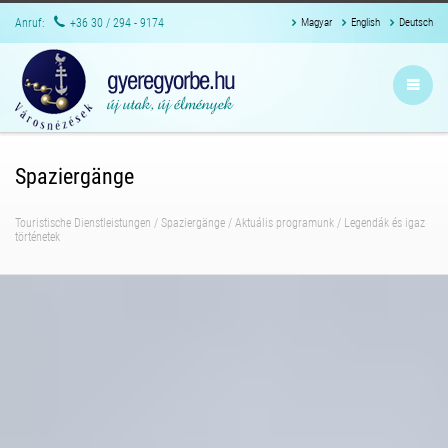
Anruf:
+36 30 / 294 - 9174
Magyar
English
Deutsch
Spaziergänge
Touristische Dienstleistungen
/
Spaziergänge
/
Aktuális programunk
/
Legendák és igaz
történetek