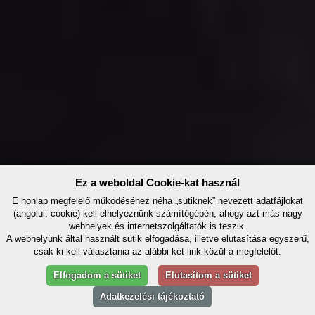
Ez a weboldal Cookie-kat használ
E honlap megfelelő működéséhez néha „sütiknek” nevezett adatfájlokat
(angolul: cookie) kell elhelyeznünk számítógépén, ahogy azt más nagy
webhelyek és internetszolgáltatók is teszik.
A webhelyünk által használt sütik elfogadása, illetve elutasítása egyszerű,
csak ki kell választania az alábbi két link közül a megfelelőt:
Elfogadom a sütiket
Elutasítom a sütiket
Adatkezelési tájékoztató