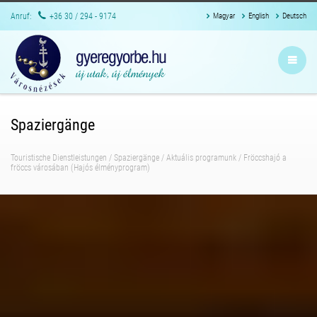
Anruf:
+36 30 / 294 - 9174
Magyar
English
Deutsch
Spaziergänge
Touristische Dienstleistungen
/
Spaziergänge
/
Aktuális programunk
/
Fröccshajó a
fröccs városában (Hajós élményprogram)