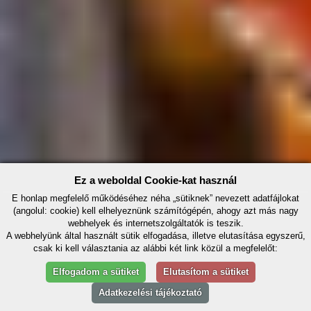
Ez a weboldal Cookie-kat használ
E honlap megfelelő működéséhez néha „sütiknek” nevezett adatfájlokat
(angolul: cookie) kell elhelyeznünk számítógépén, ahogy azt más nagy
webhelyek és internetszolgáltatók is teszik.
A webhelyünk által használt sütik elfogadása, illetve elutasítása egyszerű,
csak ki kell választania az alábbi két link közül a megfelelőt:
Elfogadom a sütiket
Elutasítom a sütiket
Adatkezelési tájékoztató