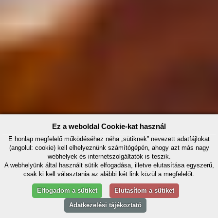
Ez a weboldal Cookie-kat használ
E honlap megfelelő működéséhez néha „sütiknek” nevezett adatfájlokat
(angolul: cookie) kell elhelyeznünk számítógépén, ahogy azt más nagy
webhelyek és internetszolgáltatók is teszik.
A webhelyünk által használt sütik elfogadása, illetve elutasítása egyszerű,
csak ki kell választania az alábbi két link közül a megfelelőt:
Elfogadom a sütiket
Elutasítom a sütiket
Adatkezelési tájékoztató