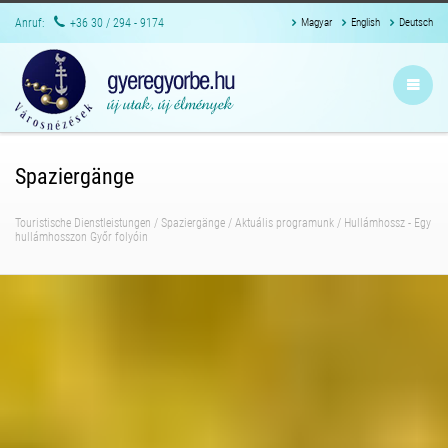
Anruf:
+36 30 / 294 - 9174
Magyar
English
Deutsch
Spaziergänge
Touristische Dienstleistungen
/
Spaziergänge
/
Aktuális programunk
/
Hullámhossz - Egy
hullámhosszon Győr folyóin