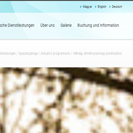
Magyar
English
Deutsch
ische Dienstleistungen
Über uns
Galerie
Buchung und Information
stleistungen
/
Spaziergänge
/
Aktuális programunk
/
Hétvégi élménycsomag pünkösdkor