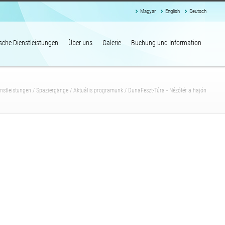
Magyar
English
Deutsch
ische Dienstleistungen
Über uns
Galerie
Buchung und Information
enstleistungen
/
Spaziergänge
/
Aktuális programunk
/
DunaFeszt-Túra - Nézőtér a hajón