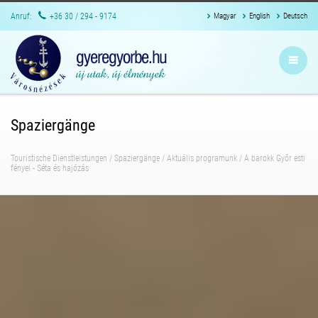
Anruf:
+36 30 / 294 - 9174
Magyar
English
Deutsch
Spaziergänge
Touristische Dienstleistungen
/
Spaziergänge
/
Aktuális programunk
/
A barokk Győr esti
fényei - Séta és hajózás