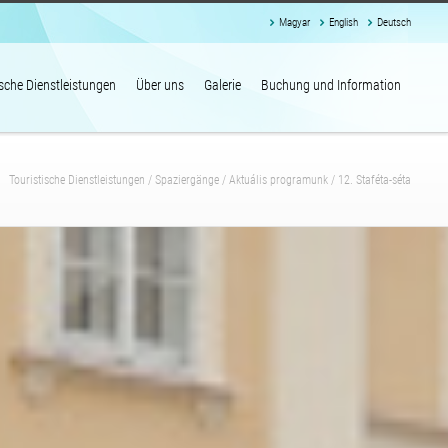
Magyar
English
Deutsch
ische Dienstleistungen
Über uns
Galerie
Buchung und Information
Touristische Dienstleistungen
/
Spaziergänge
/
Aktuális programunk
/
12. Staféta-séta