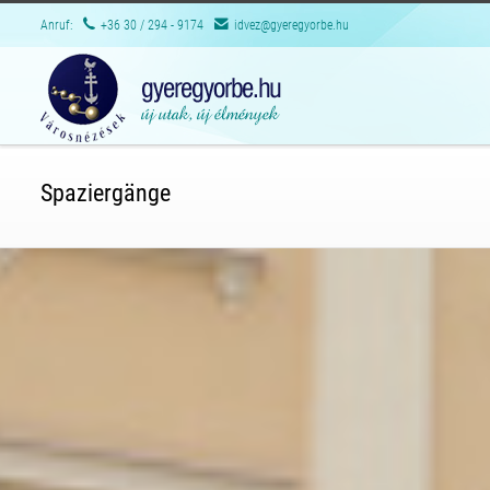
Anruf:
+36 30 / 294 - 9174
idvez@gyeregyorbe.hu
Spaziergänge