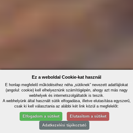
Ez a weboldal Cookie-kat használ
E honlap megfelelő működéséhez néha „sütiknek” nevezett adatfájlokat
(angolul: cookie) kell elhelyeznünk számítógépén, ahogy azt más nagy
webhelyek és internetszolgáltatók is teszik.
A webhelyünk által használt sütik elfogadása, illetve elutasítása egyszerű,
csak ki kell választania az alábbi két link közül a megfelelőt:
Elfogadom a sütiket
Elutasítom a sütiket
Adatkezelési tájékoztató