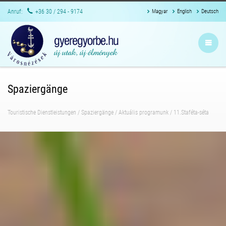
Anruf:
+36 30 / 294 - 9174
Magyar
English
Deutsch
Spaziergänge
Touristische Dienstleistungen
/
Spaziergänge
/
Aktuális programunk
/
11.Staféta-séta