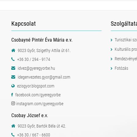
Kapcsolat
Szolgáltat
Csobayné Pintér Éva Mária e.v.
Turisztikai s
Kulturális p
9023 Győr, Szigethy Attila út 61.
Rendezvénye
+36 30 / 294 - 9174
idvez@gyeregyorbe.hu
Fotózás
idegenvezetes.gyor@gmail.com
ezisgyor.blogspot.com
facebook.com/gyeregyorbe
instagram.com/gyeregyorbe
Csobay József e.v.
9023 Győr, Bartók Béla út 42.
+36 30 / 667 - 6600