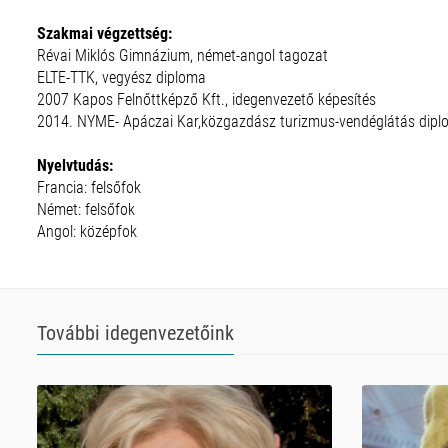
Szakmai végzettség:
Révai Miklós Gimnázium, német-angol tagozat
ELTE-TTK, vegyész diploma
2007 Kapos Felnőttképző Kft., idegenvezető képesítés
2014. NYME- Apáczai Kar,közgazdász turizmus-vendéglátás diploma
Nyelvtudás:
Francia: felsőfok
Német: felsőfok
Angol: középfok
További idegenvezetőink