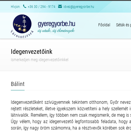
Hívjon:
+36 30 / 294 - 9174
idvez@gyeregyorbe.hu
Főoldal
Séták és
Idegenvezetőink
Ismerkedjen meg idegenvezetőinkkel
Bálint
Idegenvezetőként szívügyemnek tekintem otthonom, Győr neveze
rejtett részleteket, illetve igyekszem közvetíteni a hely szellem
látnivalók. Remélem, így többen nem csak megismerik, de meg is s
Úgy vélem, hogy az idegenvezető legfontosabb feladata, hogy a
során, így nagy öröm számomra, ha a résztvevők körében sok érd