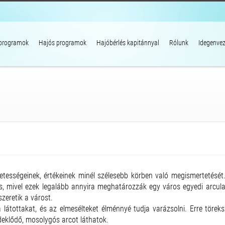
 programok
Hajós programok
Hajóbérlés kapitánnyal
Rólunk
Idegenvez
tességeinek, értékeinek minél szélesebb körben való megismertetésé
ét is, mivel ezek legalább annyira meghatározzák egy város egyedi arcula
zeretik a várost.
 látottakat, és az elmesélteket élménnyé tudja varázsolni. Erre tör
eklődő, mosolygós arcot láthatok.