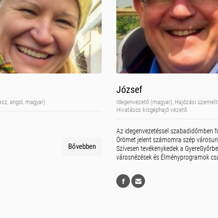
József
asz, angol, magyar)
Idegenvezető (magyar), Hajózási üzemelt
Hivatásos kisgéphajó vezető
Az idegenvezetéssel szabadidőmben f
Örömet jelent számomra szép városu
Bővebben
Szívesen tevékenykedek a GyereGyőrb
városnézések és Élményprogramok cs