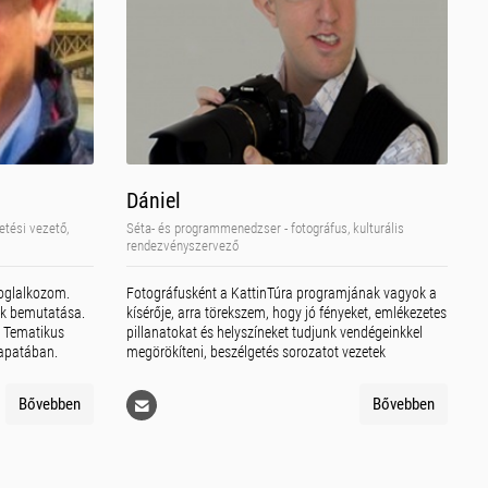
Dániel
etési vezető,
Séta- és programmenedzser - fotográfus, kulturális
rendezvényszervező
oglalkozom.
Fotográfusként a KattinTúra programjának vagyok a
nk bemutatása.
kísérője, arra törekszem, hogy jó fényeket, emlékezetes
e Tematikus
pillanatokat és helyszíneket tudjunk vendégeinkkel
apatában.
megörökíteni, beszélgetés sorozatot vezetek
Bővebben
Bővebben