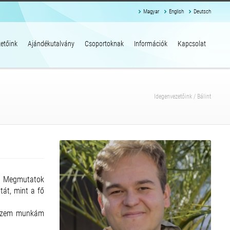
Magyar
English
Deutsch
etőink
Ajándékutalvány
Csoportoknak
Információk
Kapcsolat
Idegenvezetőink
/
Bálint
t. Megmutatok
tát, mint a fő
ekszem munkám