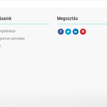
ásaink
Megosztás
zolgáltatások
rogramok szervezése
k