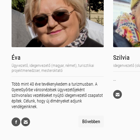
Éva
Szilvia
Ügyvezető, idegenvezető (magyar, német), turisztikai
idegenvezető (ol
projektmenedzser, mesteroktató
...
Több mint 40 éve tevékenykedem a turizmusban. A
GyereGyőrbe városnézések ügyvezetőjeként
színvonalas vezetéseket nyújtó idegenvezető csapatot
építek. Célunk, hogy új élményeket adjunk
vendégeinknek.
Bővebben