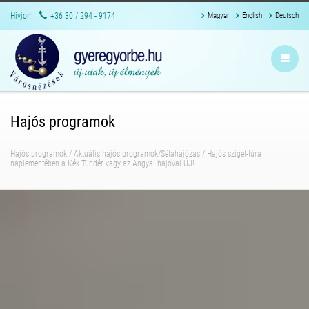
Hívjon:
+36 30 / 294 - 9174
Magyar
English
Deutsch
Hajós programok
Hajós programok
/
Aktuális hajós programok/Sétahajózás
/
Hajós sziget-túra
naplementében a Kék Tündér vagy az Angyal hajóval ÚJ!