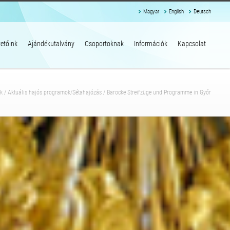
Magyar
English
Deutsch
etőink
Ajándékutalvány
Csoportoknak
Információk
Kapcsolat
k
/
Aktuális hajós programok/Sétahajózás
/
Barocke Streifzüge und Programme in Győr