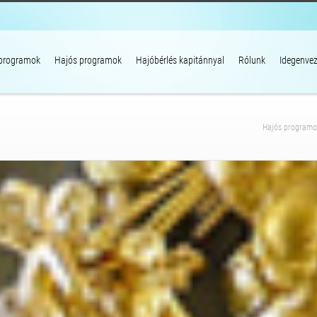
 programok
Hajós programok
Hajóbérlés kapitánnyal
Rólunk
Idegenvez
Hajós programo