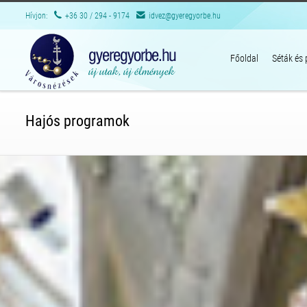
Hívjon:
+36 30 / 294 - 9174
idvez@gyeregyorbe.hu
Főoldal
Séták és
Hajós programok